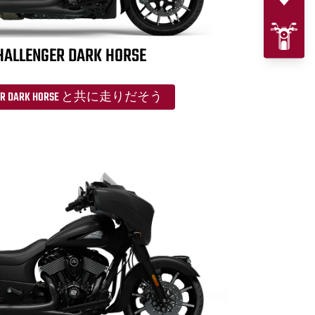
HALLENGER DARK HORSE
LENGER DARK HORSE と共に走りだそう